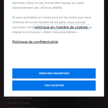
Configurer mon véhicule
données. Dans ce cas, le transfert repose sur votre
Reprise
consentement (art. 49.1a du RGPD).
Recharge
Autonomie
Si vous souhaitez en savoir plus sur les outils que nous
utilisons et sur la manière de les gérer, vous pouvez
politique en matière de cookies
consulter notre
ou
cliquer sur le bouton « Gérer mes paramètres ».
APRÈS-VENTE
Politique de confidentialité
Prendre rendez-vous en ligne
Demander un devis en ligne
PEUGEOT Assistance
PEUGEOT Service Store
Accessories
Certificat de conformité
GÉRER MES PARAMÈTRES
DÉCOUVRIR
TOUT ACCEPTER
PEUGEOT Lifestyle
PEUGEOT Cycles
PEUGEOT Motorcycles