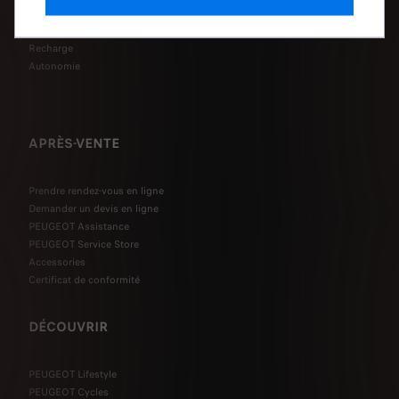
Configurer mon véhicule
Reprise
Recharge
Autonomie
APRÈS-VENTE
Prendre rendez-vous en ligne
Demander un devis en ligne
PEUGEOT Assistance
PEUGEOT Service Store
Accessories
Certificat de conformité
DÉCOUVRIR
PEUGEOT Lifestyle
PEUGEOT Cycles