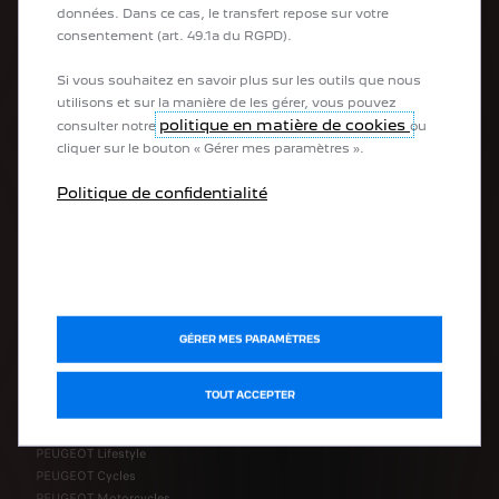
Configurer mon véhicule
données. Dans ce cas, le transfert repose sur votre
Reprise
consentement (art. 49.1a du RGPD).
Recharge
Autonomie
Si vous souhaitez en savoir plus sur les outils que nous
utilisons et sur la manière de les gérer, vous pouvez
politique en matière de cookies
consulter notre
ou
cliquer sur le bouton « Gérer mes paramètres ».
APRÈS-VENTE
Politique de confidentialité
Prendre rendez-vous en ligne
Demander un devis en ligne
PEUGEOT Assistance
PEUGEOT Service Store
Accessories
Certificat de conformité
GÉRER MES PARAMÈTRES
DÉCOUVRIR
TOUT ACCEPTER
PEUGEOT Lifestyle
PEUGEOT Cycles
PEUGEOT Motorcycles