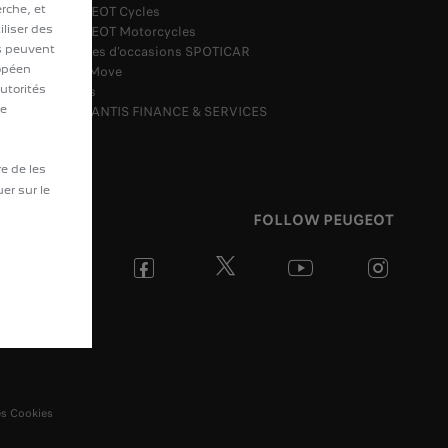
erche, et
PEUGEOT Cycles
liser des
PEUGEOT Motorcycles
ls peuvent
Voitures d'occasions SPOTICAR
ropéen
Free2Move
utorités
Leasys
le
STELLANTIS FINANCE & SERVICES
re de les
uer sur le
FOLLOW PEUGEOT
es Cookies