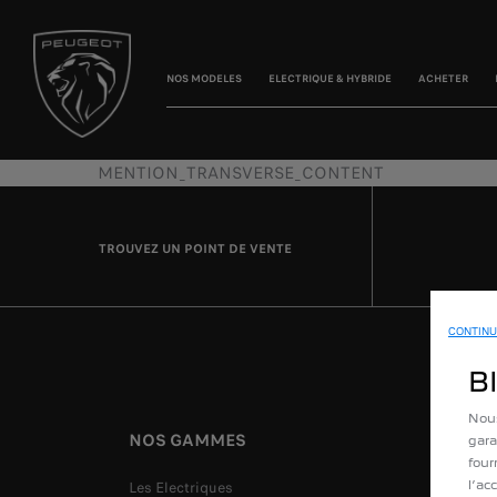
NOS MODELES
ELECTRIQUE & HYBRIDE
ACHETER
MENTION_TRANSVERSE_CONTENT
TROUVEZ UN POINT DE VENTE
CONTINU
B
Nous
NOS GAMMES
LIENS 
gara
four
Les Electriques
Acheter 
l’ac