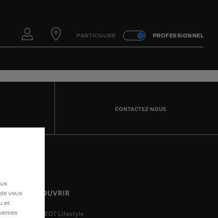
PARTICULIER
PROFESSIONNEL
CONTACTEZ-NOUS
ous
DÉCOUVRIR
 de vous
u et
iverses
PEUGEOT Lifestyle